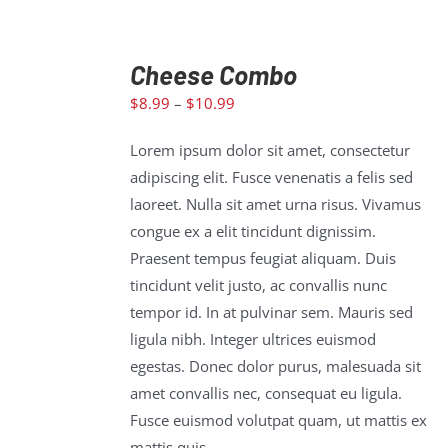
Cheese Combo
SELECT
$
8.99
–
$
10.99
OPTIONS
/
Lorem ipsum dolor sit amet, consectetur
DETAILS
adipiscing elit. Fusce venenatis a felis sed
laoreet. Nulla sit amet urna risus. Vivamus
congue ex a elit tincidunt dignissim.
Praesent tempus feugiat aliquam. Duis
tincidunt velit justo, ac convallis nunc
tempor id. In at pulvinar sem. Mauris sed
ligula nibh. Integer ultrices euismod
egestas. Donec dolor purus, malesuada sit
amet convallis nec, consequat eu ligula.
Fusce euismod volutpat quam, ut mattis ex
mattis quis.