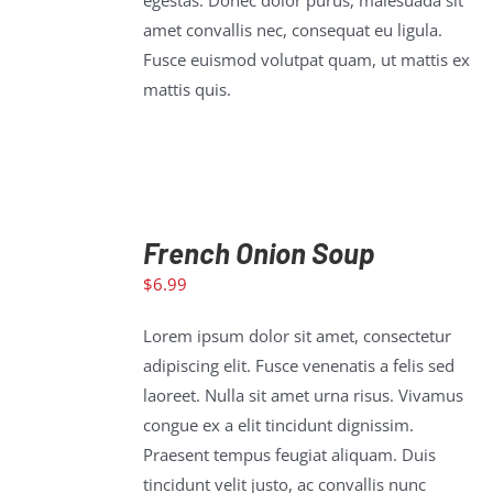
egestas. Donec dolor purus, malesuada sit
amet convallis nec, consequat eu ligula.
Fusce euismod volutpat quam, ut mattis ex
mattis quis.
French Onion Soup
$
6.99
ADD TO
CART
/
Lorem ipsum dolor sit amet, consectetur
DETAILS
adipiscing elit. Fusce venenatis a felis sed
laoreet. Nulla sit amet urna risus. Vivamus
congue ex a elit tincidunt dignissim.
Praesent tempus feugiat aliquam. Duis
tincidunt velit justo, ac convallis nunc